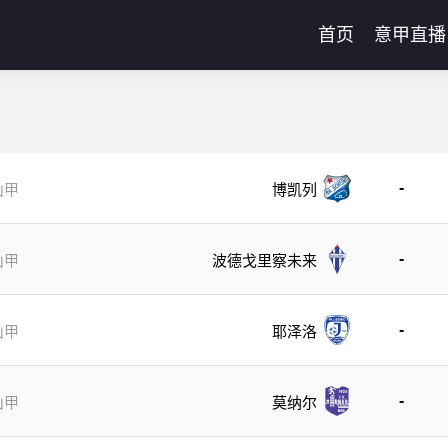
首页
意甲直播
-
山甲
博凯列
-
山甲
波德戈里察未来
-
山甲
耶泽洛
-
山甲
莫纳尔