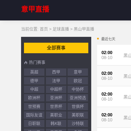
意甲直播
当前位置:
首页
>
足球直播
>
黑山甲直播
最近七天
全部赛事
02:00
黑
08-10
热门赛事
英超
西甲
意甲
02:00
黑
08-10
德甲
法甲
欧冠
中超
中超杯
中协杯
02:00
黑
欧洲杯
亚洲杯
亚洲预选
08-10
世预赛
世界杯
世俱杯
02:00
国际友谊
美职业
美职联
黑
08-10
日职联
韩K联
沙特联