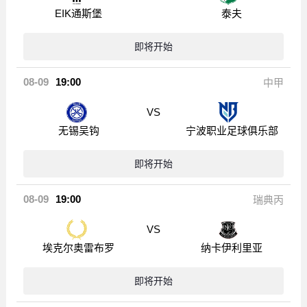
EIK通斯堡
泰夫
即将开始
08-09
19:00
中甲
VS
无锡吴钩
宁波职业足球俱乐部
即将开始
08-09
19:00
瑞典丙
VS
埃克尔奥雷布罗
纳卡伊利里亚
即将开始