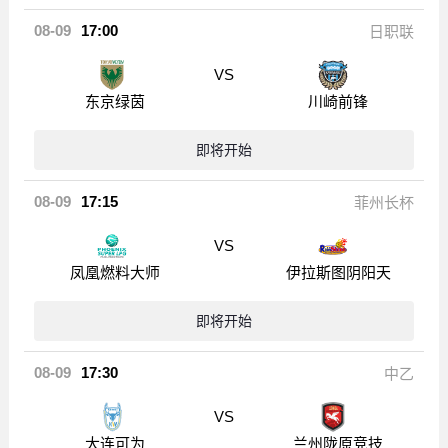
08-09
17:00
日职联
VS
东京绿茵
川崎前锋
即将开始
08-09
17:15
菲州长杯
VS
凤凰燃料大师
伊拉斯图阴阳天
即将开始
08-09
17:30
中乙
VS
大连可为
兰州陇原竞技