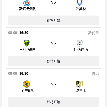
VS
斯洛云B队
沙莫林
即将开始
08-09
16:30
斯伐甲
VS
日利纳B队
杜纳达纳
即将开始
08-09
16:30
捷丙
VS
辛宁B队
波兰卡
即将开始