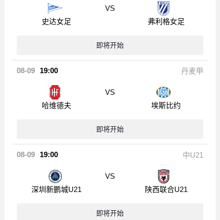
VS
史达女足
弗利格女足
即将开始
08-09
19:00
丹麦甲
VS
哈维德夫
埃斯比约
即将开始
08-09
19:00
中U21
VS
深圳新鹏城U21
陕西联合U21
即将开始