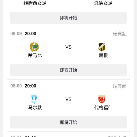
维姆西女足
派德女足
即将开始
08-09
20:00
瑞典超
VS
哈马比
赫根
即将开始
08-09
20:00
瑞典超
VS
马尔默
代格福什
即将开始