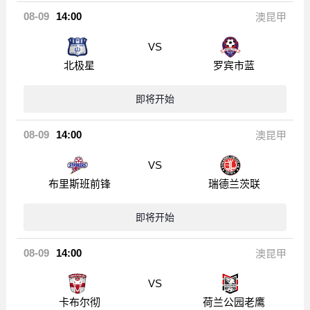
08-09
14:00
澳昆甲
VS
北极星
罗宾市蓝
即将开始
08-09
14:00
澳昆甲
VS
布里斯班前锋
瑞德兰茨联
即将开始
08-09
14:00
澳昆甲
VS
卡布尔彻
荷兰公园老鹰