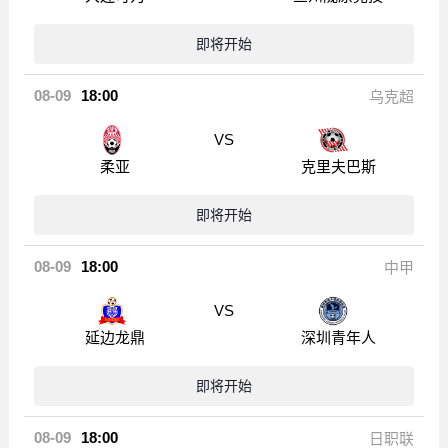
即将开始
08-09
18:00
乌克超
VS
柔亚
克里夫巴斯
即将开始
08-09
18:00
中甲
VS
延边龙鼎
深圳青年人
即将开始
08-09
18:00
日职联