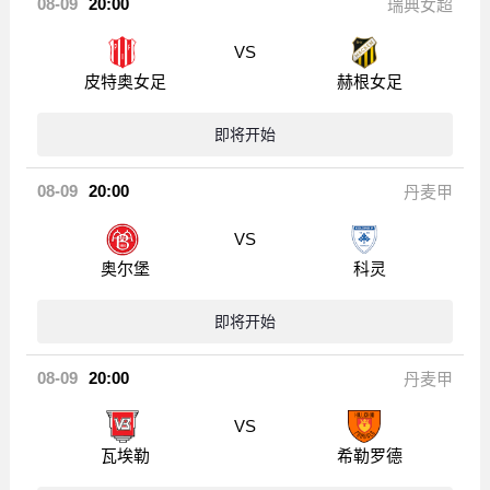
08-09
20:00
瑞典女超
VS
皮特奥女足
赫根女足
即将开始
08-09
20:00
丹麦甲
VS
奥尔堡
科灵
即将开始
08-09
20:00
丹麦甲
VS
瓦埃勒
希勒罗德