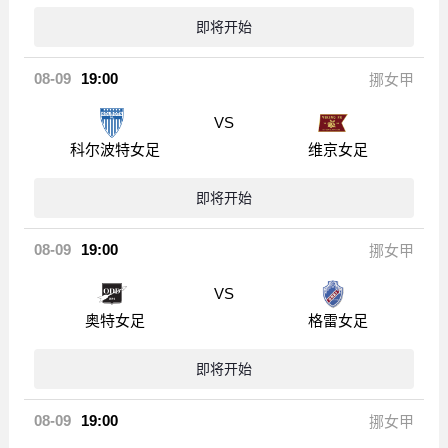
即将开始
08-09
19:00
挪女甲
VS
科尔波特女足
维京女足
即将开始
08-09
19:00
挪女甲
VS
奥特女足
格雷女足
即将开始
08-09
19:00
挪女甲