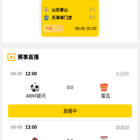
山东泰山
主队
天津津门虎
客队
08-09 20:00
中超
赛事直播
08-09
12:00
大冠杯
0:0
ABM银河
雷瓦
直播中
08-09
13:00
澳威超