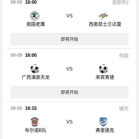
08-09
16:00
澳昆甲2
VS
南国老鹰
西南昆士兰达雷
即将开始
08-09
16:00
桂超
VS
广西漓泉天龙
来宾育德
即将开始
08-09
16:15
捷丙
VS
布尔诺B队
弗里德克