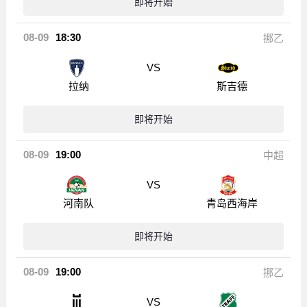
即将开始
08-09
18:30
挪乙
VS
拉纳
斯吉德
即将开始
08-09
19:00
中超
VS
河南队
青岛西海岸
即将开始
08-09
19:00
挪乙
VS