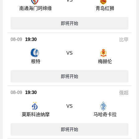
南通海门珂缔缘
青岛红狮
即将开始
08-09
19:30
比甲
VS
根特
梅赫伦
即将开始
08-09
19:30
俄超
VS
莫斯科迪纳摩
马哈奇卡拉
即将开始