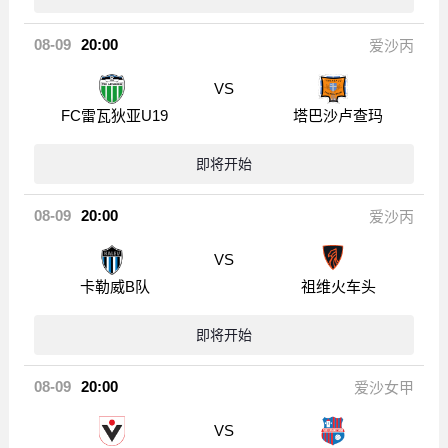
08-09
20:00
爱沙丙
VS
FC雷瓦狄亚U19
塔巴沙卢查玛
即将开始
08-09
20:00
爱沙丙
VS
卡勒威B队
祖维火车头
即将开始
08-09
20:00
爱沙女甲
VS