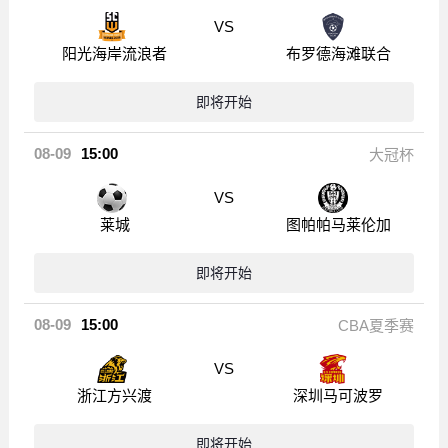
VS
阳光海岸流浪者
布罗德海滩联合
即将开始
08-09
15:00
大冠杯
VS
莱城
图帕帕马莱伦加
即将开始
08-09
15:00
CBA夏季赛
VS
浙江方兴渡
深圳马可波罗
即将开始