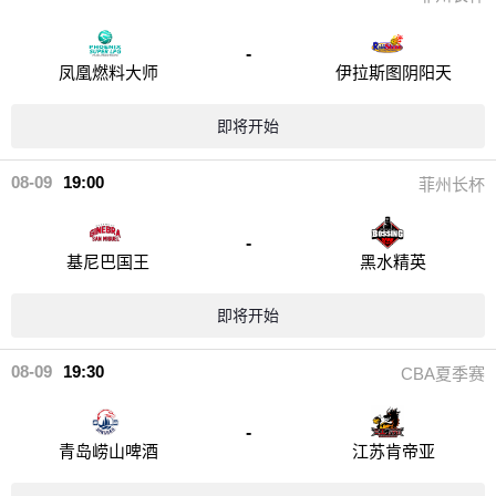
-
凤凰燃料大师
伊拉斯图阴阳天
即将开始
08-09
19:00
菲州长杯
-
基尼巴国王
黑水精英
即将开始
08-09
19:30
CBA夏季赛
-
青岛崂山啤酒
江苏肯帝亚