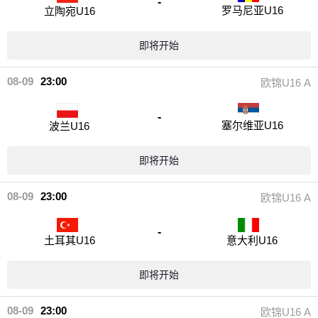
-
罗马尼亚U16
立陶宛U16
即将开始
08-09
23:00
欧锦U16 A
-
塞尔维亚U16
波兰U16
即将开始
08-09
23:00
欧锦U16 A
-
土耳其U16
意大利U16
即将开始
08-09
23:00
欧锦U16 A