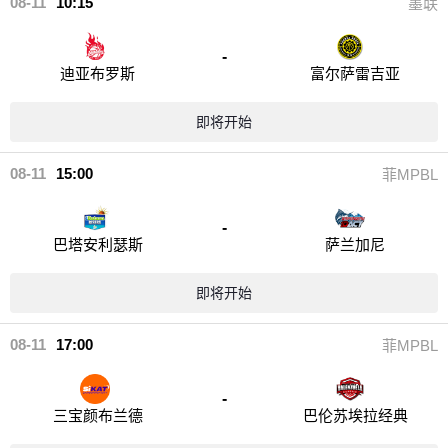
08-11
10:15
墨联
-
迪亚布罗斯
富尔萨雷吉亚
即将开始
08-11
15:00
菲MPBL
-
巴塔安利瑟斯
萨兰加尼
即将开始
08-11
17:00
菲MPBL
-
三宝颜布兰德
巴伦苏埃拉经典