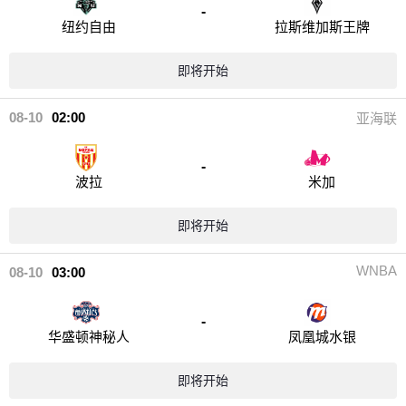
-
纽约自由
拉斯维加斯王牌
即将开始
08-10
02:00
亚海联
-
波拉
米加
即将开始
WNBA
08-10
03:00
-
华盛顿神秘人
凤凰城水银
即将开始