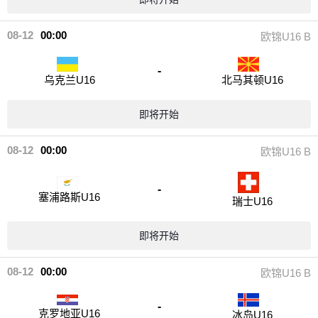
08-12
00:00
欧锦U16 B
-
乌克兰U16
北马其顿U16
即将开始
08-12
00:00
欧锦U16 B
-
塞浦路斯U16
瑞士U16
即将开始
08-12
00:00
欧锦U16 B
-
克罗地亚U16
冰岛U16