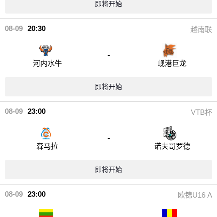
即将开始
08-09
20:30
越南联
-
河内水牛
岘港巨龙
即将开始
08-09
23:00
VTB杯
-
森马拉
诺夫哥罗德
即将开始
08-09
23:00
欧锦U16 A