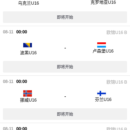
克罗地亚U16
乌克兰U16
即将开始
08-11
00:00
欧锦U16 B
-
卢森堡U16
波黑U16
即将开始
08-11
00:00
欧锦U16 B
-
芬兰U16
挪威U16
即将开始
08-11
00:00
欧锦U16 B