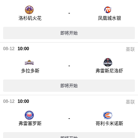
-
洛杉矶火花
凤凰城水银
即将开始
08-12
10:00
墨联
-
多拉多斯
弗雷斯尼洛虾
即将开始
08-12
10:00
墨联
-
弗雷塞罗斯
哥利卡米诺斯