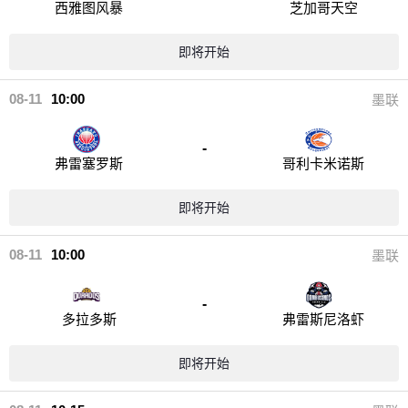
芝加哥天空
西雅图风暴
即将开始
08-11
10:00
墨联
-
弗雷塞罗斯
哥利卡米诺斯
即将开始
08-11
10:00
墨联
-
多拉多斯
弗雷斯尼洛虾
即将开始