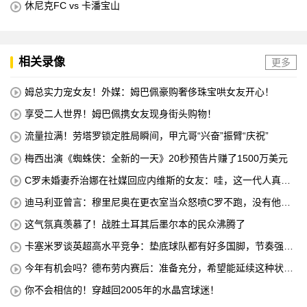
休尼克FC vs 卡潘宝山
相关录像
更多
姆总实力宠女友！外媒：姆巴佩豪购奢侈珠宝哄女友开心！
享受二人世界！姆巴佩携女友现身街头购物！
流量拉满！劳塔罗锁定胜局瞬间，甲亢哥“兴奋”振臂“庆祝”
梅西出演《蜘蛛侠：全新的一天》20秒预告片赚了1500万美元
C罗未婚妻乔治娜在社媒回应内维斯的女友：哇，这一代人真劲
儿
迪马利亚曾言：穆里尼奥在更衣室当众怒喷C罗不跑，没有他不
敢惹
这气氛真羡慕了！战胜土耳其后墨尔本的民众沸腾了
卡塞米罗谈英超高水平竞争：垫底球队都有好多国脚，节奏强度
太高
今年有机会吗？德布劳内赛后：准备充分，希望能延续这种状
态！
你不会相信的！穿越回2005年的水晶宫球迷！