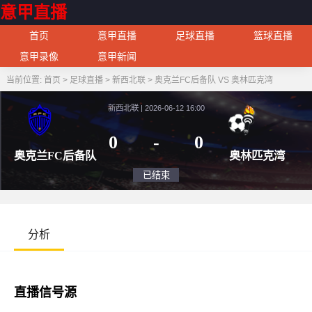
意甲直播
首页
意甲直播
足球直播
篮球直播
意甲录像
意甲新闻
当前位置:
首页
>
足球直播
>
新西北联
>
奥克兰FC后备队 VS 奥林匹克湾
新西北联 | 2026-06-12 16:00
0
-
0
奥克兰FC后备队
奥林
已结束
分析
直播信号源