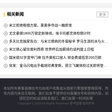
相关新闻
更多
米兰拒绝租借方案，莱奥争夺战一触即发
尤文豪掷1800万锁定新锋线，埃卡托都灵体检倒计时
多夫比克独家告白：与米兰擦肩的冬窗秘辛 罗马生涯的冰与火之
歌
米兰铁心留住普利西奇 世界杯后加薪续约谈判提上日程
国米锁32岁意甲门神 拉齐奥松口放人 转会费或低至200万欧
突发：皇马闪电出手截胡邓弗里斯，荷兰飞翼体检过关即将登陆
伯纳乌
本站所有赛事直播信号均由用户收集或从搜索引擎搜索整理获得，所
有内容均来自互联网，我们自身不提供任何直播信号和视频内容，如
侵犯您的权益请联系我们，我们会第一时间处理
Copyright © 2026 All Rights Reserved 意甲直播 版权所有