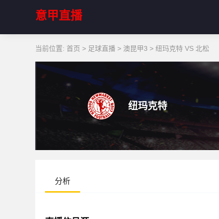
意甲直播
当前位置:
首页
>
足球直播
>
澳昆甲3
>
纽玛克特 VS 北松
纽玛克特
分析