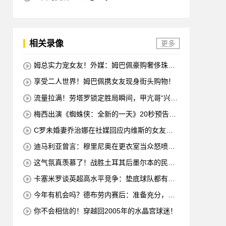
相关录像
更多
姆总实力宠女友！外媒：姆巴佩豪购奢侈珠宝
哄女友开心！
享受二人世界！姆巴佩携女友现身街头购物！
流量拉满！劳塔罗锁定胜局瞬间，甲亢哥“兴
奋”振臂“庆祝”
梅西出演《蜘蛛侠：全新的一天》20秒预告片
赚了1500万美元
C罗未婚妻乔治娜在社媒回应内维斯的女友：
哇，这一代人真劲儿
迪马利亚曾言：穆里尼奥在更衣室当众怒喷C
罗不跑，没有他不敢惹
这气氛真羡慕了！战胜土耳其后墨尔本的民众
沸腾了
卡塞米罗谈英超高水平竞争：垫底球队都有好
多国脚，节奏强度太高
今年有机会吗？德布劳内赛后：准备充分，希
望能延续这种状态！
你不会相信的！穿越回2005年的水晶宫球迷！