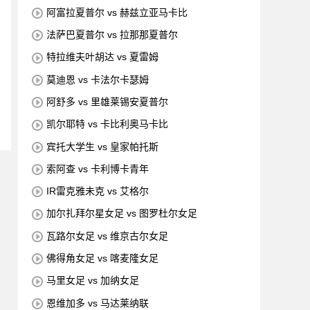
阿富拉夏普尔 vs 赫兹立亚马卡比
法萨巴夏普尔 vs 拉那那夏普尔
特拉维夫叶胡达 vs 夏雷姆
莫迪恩 vs 卡法尔卡瑟姆
阿舒多 vs 里雄莱锡安夏普尔
凯尔耶特 vs 卡比利奥马卡比
宾托大学生 vs 皇家帕托斯
索阿查 vs 卡利博卡青年
IR雷克雅未克 vs 艾格尔
加尔扎拜尔星女足 vs 图罗杜尔女足
瓦路尔女足 vs 维京古尔女足
佛得角女足 vs 喀麦隆女足
马里女足 vs 加纳女足
恩维加多 vs 马达莱纳联