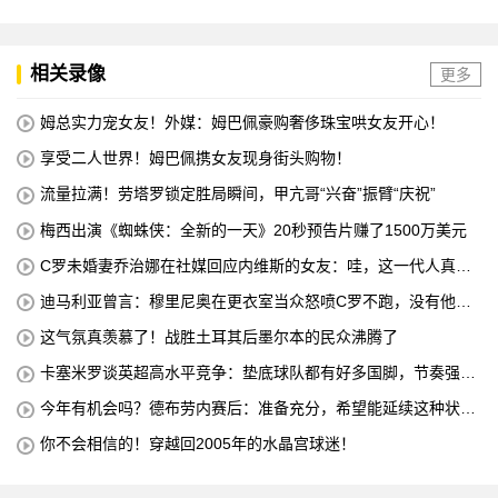
相关录像
更多
姆总实力宠女友！外媒：姆巴佩豪购奢侈珠宝哄女友开心！
享受二人世界！姆巴佩携女友现身街头购物！
流量拉满！劳塔罗锁定胜局瞬间，甲亢哥“兴奋”振臂“庆祝”
梅西出演《蜘蛛侠：全新的一天》20秒预告片赚了1500万美元
C罗未婚妻乔治娜在社媒回应内维斯的女友：哇，这一代人真劲
儿
迪马利亚曾言：穆里尼奥在更衣室当众怒喷C罗不跑，没有他不
敢惹
这气氛真羡慕了！战胜土耳其后墨尔本的民众沸腾了
卡塞米罗谈英超高水平竞争：垫底球队都有好多国脚，节奏强度
太高
今年有机会吗？德布劳内赛后：准备充分，希望能延续这种状
态！
你不会相信的！穿越回2005年的水晶宫球迷！