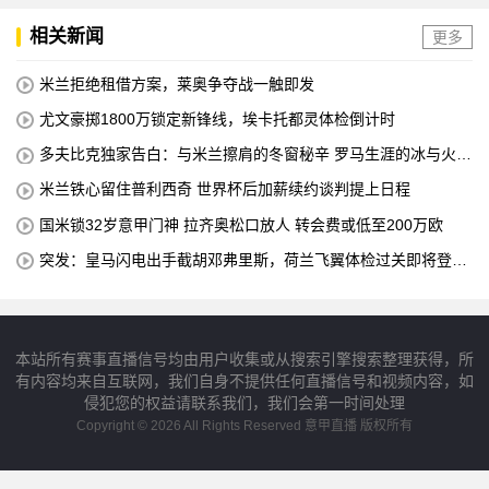
相关新闻
更多
米兰拒绝租借方案，莱奥争夺战一触即发
尤文豪掷1800万锁定新锋线，埃卡托都灵体检倒计时
多夫比克独家告白：与米兰擦肩的冬窗秘辛 罗马生涯的冰与火之
歌
米兰铁心留住普利西奇 世界杯后加薪续约谈判提上日程
国米锁32岁意甲门神 拉齐奥松口放人 转会费或低至200万欧
突发：皇马闪电出手截胡邓弗里斯，荷兰飞翼体检过关即将登陆
伯纳乌
本站所有赛事直播信号均由用户收集或从搜索引擎搜索整理获得，所
有内容均来自互联网，我们自身不提供任何直播信号和视频内容，如
侵犯您的权益请联系我们，我们会第一时间处理
Copyright © 2026 All Rights Reserved 意甲直播 版权所有