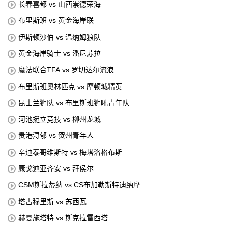
长春喜都 vs 山西崇德荣海
布里斯班 vs 黄金海岸联
伊斯顿沙伯 vs 温纳姆狼队
黄金海岸骑士 vs 潘尼苏拉
魔法联合TFA vs 罗切达尔流浪
布里斯班奥林匹克 vs 摩顿城精英
昆士兰狮队 vs 布里斯班狮吼青年队
河池挺立竞技 vs 柳州龙城
贵港浔郁 vs 贺州青年人
辛迪泰哥维斯特 vs 梅塔洛格布斯
康戈迪亚齐安 vs 拜侯尔
CSM斯拉蒂纳 vs CS布加勒斯特迪纳摩
塔古穆里斯 vs 苏西瓦
赫曼施塔特 vs 斯克拉雷西塔