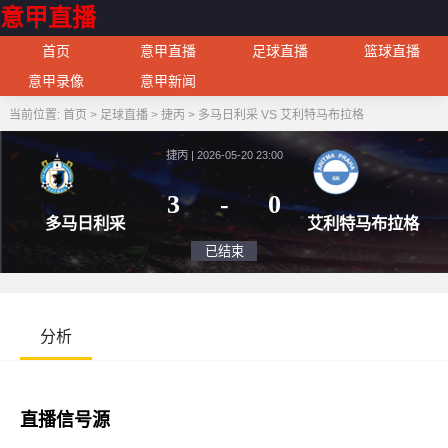
意甲直播
首页
意甲直播
足球直播
篮球直播
意甲录像
意甲新闻
当前位置:
首页
>
足球直播
>
捷丙
>
多马日利采 VS 艾利特马布拉格
捷丙 | 2026-05-20 23:00
3
-
0
多马日利采
艾利特
已结束
分析
直播信号源