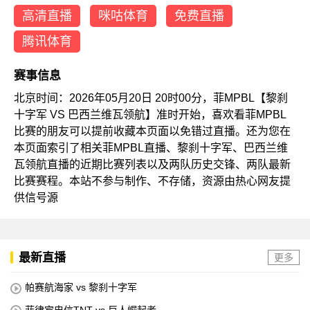
高清直播
咪咕体育
免费直播
腾讯体育
赛事信息
北京时间：2026年05月20日 20时00分，菲MPBL【黎刹
十字军 VS 巴西兰维瓦领航】准时开始，喜欢看菲MPBL
比赛的朋友可以提前收藏本页面以免错过直播。还为您在
本页面索引了相关菲MPBL直播、黎刹十字军、巴西兰维
瓦领航直播的近期比赛列表以及两队历史交锋、两队最新
比赛赛程。本站不参与制作、不存储，资源由热心网友提
供信号源
最新直播
更多
帕赛航海家 vs 黎刹十字军
菲律宾电信TNT vs 巨人崛起者