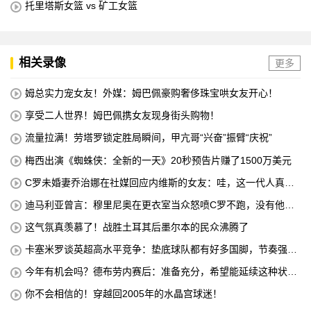
托里塔斯女篮 vs 矿工女篮
相关录像
更多
姆总实力宠女友！外媒：姆巴佩豪购奢侈珠宝哄女友开心！
享受二人世界！姆巴佩携女友现身街头购物！
流量拉满！劳塔罗锁定胜局瞬间，甲亢哥“兴奋”振臂“庆祝”
梅西出演《蜘蛛侠：全新的一天》20秒预告片赚了1500万美元
C罗未婚妻乔治娜在社媒回应内维斯的女友：哇，这一代人真劲
儿
迪马利亚曾言：穆里尼奥在更衣室当众怒喷C罗不跑，没有他不
敢惹
这气氛真羡慕了！战胜土耳其后墨尔本的民众沸腾了
卡塞米罗谈英超高水平竞争：垫底球队都有好多国脚，节奏强度
太高
今年有机会吗？德布劳内赛后：准备充分，希望能延续这种状
态！
你不会相信的！穿越回2005年的水晶宫球迷！