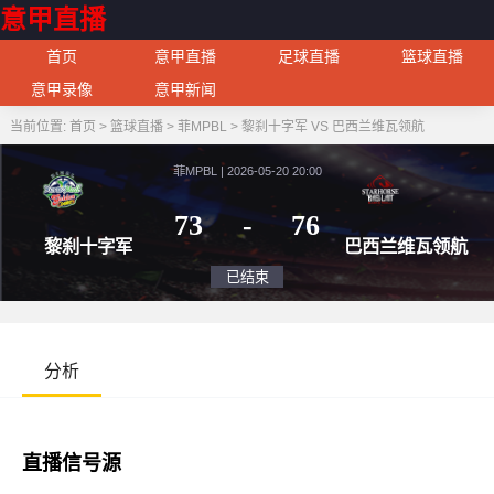
意甲直播
首页
意甲直播
足球直播
篮球直播
意甲录像
意甲新闻
当前位置:
首页
>
篮球直播
>
菲MPBL
>
黎刹十字军 VS 巴西兰维瓦领航
菲MPBL | 2026-05-20 20:00
73
-
76
黎刹十字军
巴西兰
已结束
分析
直播信号源