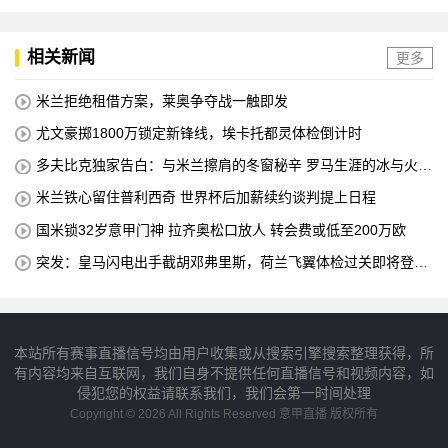
相关新闻
更多
米兰拒绝租借方案，莱奥争夺战一触即发
尤文豪掷1800万锁定新锋线，埃卡托都灵体检倒计时
多夫比克独家告白：与米兰擦肩的冬窗秘辛 罗马生涯的冰与火之
歌
米兰铁心留住普利西奇 世界杯后加薪续约谈判提上日程
国米锁32岁意甲门神 拉齐奥松口放人 转会费或低至200万欧
突发：皇马闪电出手截胡邓弗里斯，荷兰飞翼体检过关即将登陆
伯纳乌
本站所有赛事直播信号均由用户收集或从搜索引擎搜索整理获得，所
有内容均来自互联网，我们自身不提供任何直播信号和视频内容，如
侵犯您的权益请联系我们，我们会第一时间处理
Copyright © 2026 All Rights Reserved 意甲直播 版权所有